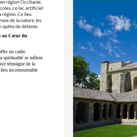
 en région Occitanie.
oles, ce lac artificiel
a région. Ce lieu
eux de la nature, les
en quête de détente
s au Cœur du
offre un cadre
la spiritualité se mêlent
aye témoigne de la
n lieu incontournable